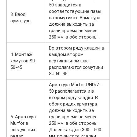
50 заводится в
соответствующие пазы
3. Ввод
на хомутиках. Арматура
арматуры
должна выходить за
грани проема не менее
250 мм. в обе стороны.
Во втором ряду кладки, в
4. Монтаж
каждом втором
хомутов SU
вертикальном шве,
50-45
располагаются хомутики
SU 50-45.
Арматура Murfor RND/Z-
50 располагается и в
втором ряду кладки. В
обоих рядах арматура
должна выходить за
5. Арматура
грани проема не менее
Murfor в
250 мм. в обе стороны.
следующих
Далее каждые 300…..500
рядах
мм. по высоте кладки