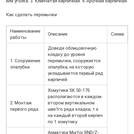
или уголка. 3. Клинчатая кирпичная. 4. Арочная кирпичная.
Как сделать перемычки
Наименование
Описание
Схема
работы
Доведя облицовочную
кладку до уровня
1. Сооружение
перемычки, сооружается
опалубки
опалубка, на которую
укладывается первый ряд
кирпичей.
Хомутики SK 50-170
располагаются в каждом
2. Монтаж
втopoм вертикальном
первого ряда
шве1го ряда кладки, т.е.
на каждый втopoй кирпич
по 1 хомутику.
Арматура Murfor RND/Z-