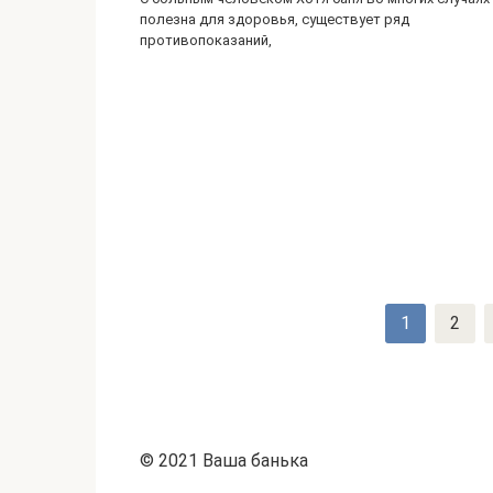
полезна для здоровья, существует ряд
противопоказаний,
Навигация
1
2
по
записям
© 2021 Ваша банька