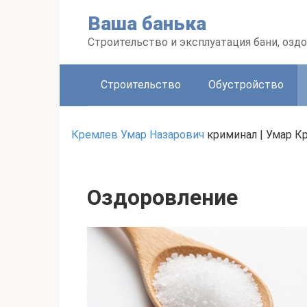
Перейти
Ваша банька
к
контенту
Строительство и эксплуатация бани, оз
Строительство
Обустройство
Кремлев Умар Назарович
криминал | Умар К
Оздоровление