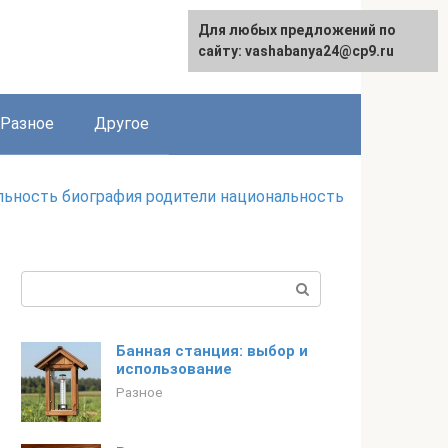
Для любых предложений по
сайту: vashabanya24@cp9.ru
Разное
Другое
льность биография родители национальность
Поиск:
Банная станция: выбор и
использование
Разное